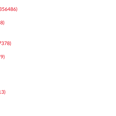
0356486)
8)
7378)
9)
13)