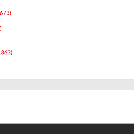
673)
)
1363)