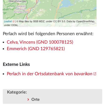
Leaflet
| © Map tiles by BSB MDZ, under CC BY 3.0. Data by OpenStreetMap,
under ODbL
Perlach wird bei folgenden Personen erwähnt:
Celva, Vincens (GND 100078125)
Emmerich (GND 129765821)
Externe Links
Perlach in der Ortsdatenbank von
bavarikon
Kategorie
:
Orte