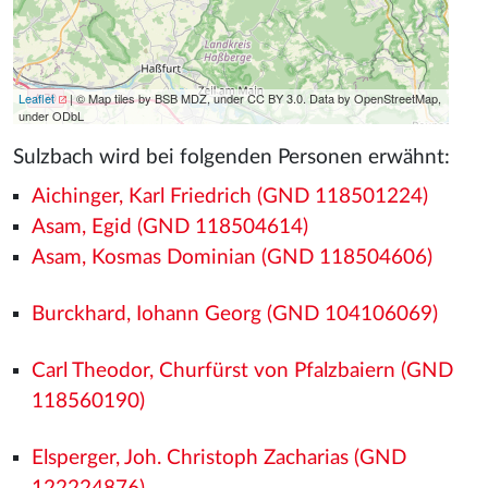
Leaflet
| © Map tiles by BSB MDZ, under CC BY 3.0. Data by OpenStreetMap,
under ODbL
Sulzbach wird bei folgenden Personen erwähnt:
Aichinger, Karl Friedrich (GND 118501224)
Asam, Egid (GND 118504614)
Asam, Kosmas Dominian (GND 118504606)
Burckhard, Iohann Georg (GND 104106069)
Carl Theodor, Churfürst von Pfalzbaiern (GND
118560190)
Elsperger, Joh. Christoph Zacharias (GND