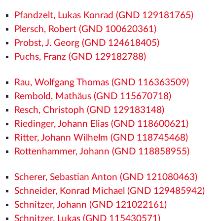
Pfandzelt, Lukas Konrad (GND 129181765)
Plersch, Robert (GND 100620361)
Probst, J. Georg (GND 124618405)
Puchs, Franz (GND 129182788)
Rau, Wolfgang Thomas (GND 116363509)
Rembold, Mathäus (GND 115670718)
Resch, Christoph (GND 129183148)
Riedinger, Johann Elias (GND 118600621)
Ritter, Johann Wilhelm (GND 118745468)
Rottenhammer, Johann (GND 118858955)
Scherer, Sebastian Anton (GND 121080463)
Schneider, Konrad Michael (GND 129485942)
Schnitzer, Johann (GND 121022161)
Schnitzer, Lukas (GND 115430571)