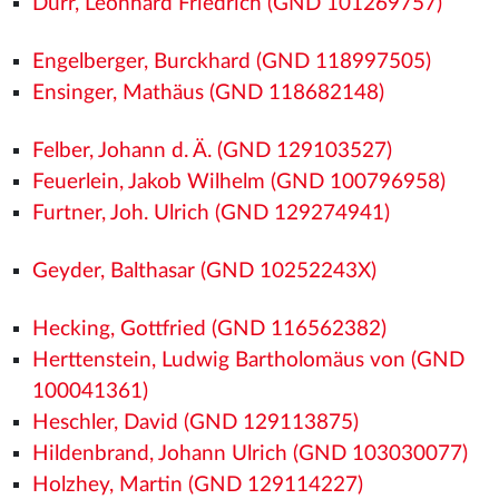
Dürr, Leonhard Friedrich (GND 101269757)
Engelberger, Burckhard (GND 118997505)
Ensinger, Mathäus (GND 118682148)
Felber, Johann d. Ä. (GND 129103527)
Feuerlein, Jakob Wilhelm (GND 100796958)
Furtner, Joh. Ulrich (GND 129274941)
Geyder, Balthasar (GND 10252243X)
Hecking, Gottfried (GND 116562382)
Herttenstein, Ludwig Bartholomäus von (GND
100041361)
Heschler, David (GND 129113875)
Hildenbrand, Johann Ulrich (GND 103030077)
Holzhey, Martin (GND 129114227)