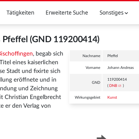
Tätigkeiten
Erweiterte Suche
Sonstiges
 Pfeffel (GND 119200414)
ischoffingen
, begab sich
Nachname
Pfeffel
Titel eines kaiserlichen
Vorname
Johann Andreas
se Stadt und fixirte sich
lung eröffnete und in
119200414
GND
(
DNB
)
findung und Zeichnung
it Christian Engelbrecht
Wirkungsgebiet
Kunst
te er den Verlag von