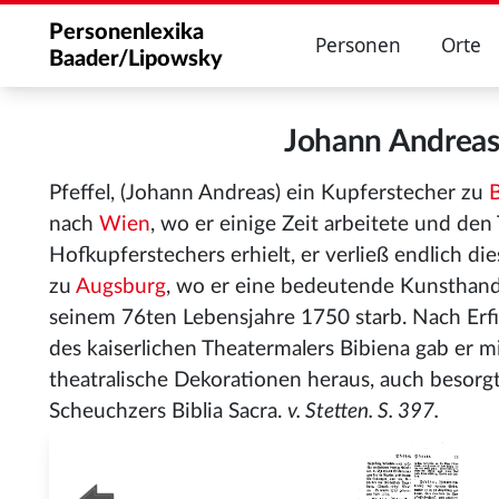
Personenlexika
Personen
Orte
Baader/Lipowsky
Johann Andreas
Pfeffel, (Johann Andreas) ein Kupferstecher zu
B
nach
Wien
, wo er einige Zeit arbeitete und den 
Hofkupferstechers erhielt, er verließ endlich die
zu
Augsburg
, wo er eine bedeutende Kunsthand
seinem 76ten Lebensjahre 1750 starb. Nach Er
des kaiserlichen Theatermalers Bibiena
gab er m
theatralische Dekorationen heraus, auch besorg
Scheuchzers Biblia Sacra.
v. Stetten. S. 397.