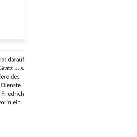
rat darauf
rätz u. s.
dere des
 Dienste
 Friedrich
orin ein