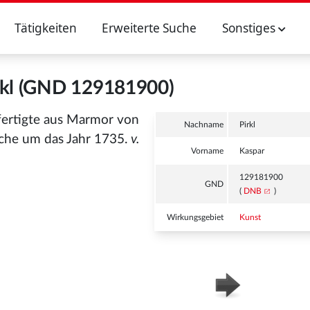
Tätigkeiten
Erweiterte Suche
Sonstiges
rkl (GND 129181900)
rfertigte aus Marmor von
Nachname
Pirkl
rche um das Jahr 1735.
v.
Vorname
Kaspar
129181900
GND
(
DNB
)
Wirkungsgebiet
Kunst