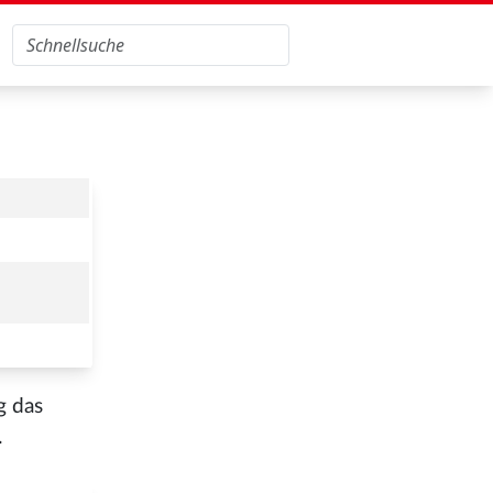
g das
.