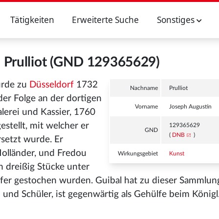
Tätigkeiten
Erweiterte Suche
Sonstiges
 Prulliot (GND 129365629)
wurde zu
Düsseldorf
1732
Nachname
Prulliot
der Folge an der dortigen
Vorname
Joseph Augustin
lerei und Kassier, 1760
estellt, mit welcher er
129365629
GND
(
DNB
)
rsetzt wurde. Er
olländer, und Fredou
Wirkungsgebiet
Kunst
n dreißig Stücke unter
pfer gestochen wurden. Guibal hat zu dieser Sammlun
hn und Schüler, ist gegenwärtig als Gehülfe beim Königl