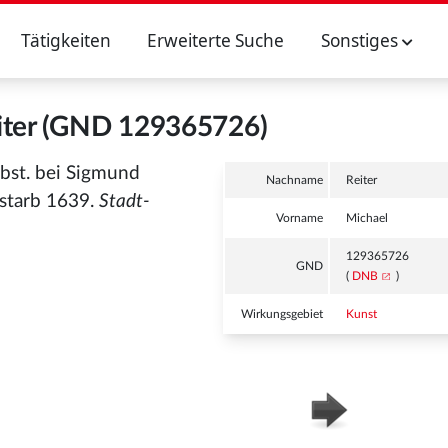
Tätigkeiten
Erweiterte Suche
Sonstiges
iter (GND 129365726)
elbst. bei Sigmund
Nachname
Reiter
 starb 1639.
Stadt-
Vorname
Michael
129365726
GND
(
DNB
)
Wirkungsgebiet
Kunst