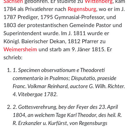
Sachsen
gebohren. Er studirte zu
Wittenberg
, kam
1784 als Privatlehrer nach
Regensburg
, wo er im J.
1787 Prediger, 1795 Gymnasial-Professor, und
1803 der protestantischen Gemeinde Pastor und
Superintendent wurde. Im J. 1811 wurde er
Königl. Baierischer Dekan, 1812 Pfarrer zu
Weimersheim
und starb am 9. Jäner 1815. Er
schrieb:
1. Specimen observationum e Theodoreti
commentario in Psalmos; Disputatio, praeside
Franc. Volkmar Reinhard, auctore G. Wilh. Richter.
4. Vitebergae 1782.
2. Gottesverehrung, bey der Feyer des 23. April
1804, an welchem Tage Karl Theodor, des heil. R.
R. Erzkanzler u. Kurfürst, von Regensburgs