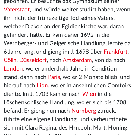
gebohren. Er besuchte das Gymnasium seiner
Vaterstadt
, und würde weiter studirt haben, wenn
ihn nicht der frühezeitige Tod seines Vaters,
welcher Diakon an der Egidienkirche war, daran
gehindert hätte. Er kam daher 1692 in die
Wernberger- und Geigerische Handlung, lernte da
6 Jahre lang, und gieng im J. 1698 über
Frankfurt
,
Cölln
,
Düsseldorf
, nach
Amsterdam
, von da nach
London
, wo er anderthalb Jahre in Condition
stand, dann nach
Paris
, wo er 2 Monate blieb, und
hierauf nach
Lion
, wo er in ansehnlichen Comtoirs
diente. Im J. 1703 kam er nach
Wien
in die
Löschenkohlische Handlung, wo er sich bis 1708
befand. Er gieng nun nach
Nürnberg
zurück,
führte eine eigene Handlung, und verheurathete
sich mit Clara Regina, des Hrn. Joh. Mart. Höning