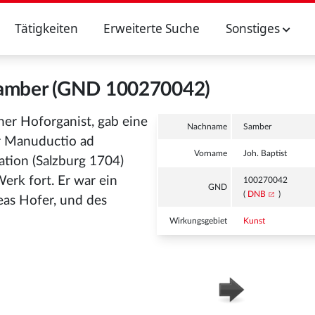
Tätigkeiten
Erweiterte Suche
Sonstiges
 Samber (GND 100270042)
cher Hoforganist, gab eine
Nachname
Samber
er Manuductio ad
Vorname
Joh. Baptist
tion (Salzburg 1704)
erk fort. Er war ein
100270042
GND
(
DNB
)
eas Hofer, und des
Wirkungsgebiet
Kunst