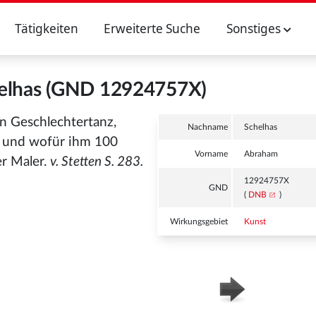
Tätigkeiten
Erweiterte Suche
Sonstiges
elhas (GND 12924757X)
n Geschlechtertanz,
Nachname
Schelhas
t, und wofür ihm 100
Vorname
Abraham
er Maler.
v. Stetten S. 283.
12924757X
GND
(
DNB
)
Wirkungsgebiet
Kunst