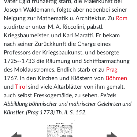
Vater Egid frühzeitig starb, die Malerkunst bei
Joseph Waldemann, folgte aber nebenbei seiner
Neigung zur Mathematik u. Architektur. Zu
Rom
studirte er unter M. A. Riccolini, päbstl.
Kriegsbaumeister, und Karl Maratti. Er bekam
nach seiner Zurückkunft die Charge eines
Professors der Kriegsbaukunst, und besorgte
1725--1733 die Räumung und Schiffbarmachung
des Moldaustromes. Endlich starb er zu
Prag
1767. In den Kirchen und Klöstern von
Böhmen
und
Tirol
sind viele Altarblätter von ihm gemalt,
auch selbst Freskogemälde, zu sehen.
Pelzels
Abbildung böhmischer und mährischer Gelehrten und
Künstler. (Prag 1773) Th. II. S. 152.