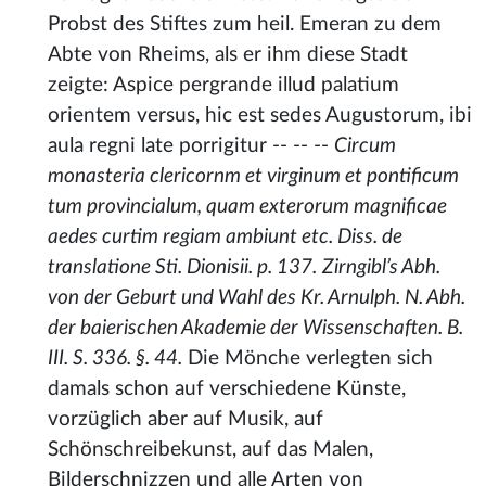
Probst des Stiftes zum heil. Emeran zu dem
Abte von Rheims, als er ihm diese Stadt
zeigte: Aspice pergrande illud palatium
orientem versus, hic est sedes Augustorum, ibi
aula regni late porrigitur -- -- --
Circum
monasteria clericornm et virginum et pontificum
tum provincialum, quam exterorum magnificae
aedes curtim regiam ambiunt etc. Diss. de
translatione Sti. Dionisii. p. 137.
Zirngibl’s Abh.
von der Geburt und Wahl des Kr. Arnulph. N. Abh.
der baierischen Akademie der Wissenschaften. B.
III. S. 336. §. 44.
Die Mönche verlegten sich
damals schon auf verschiedene Künste,
vorzüglich aber auf Musik, auf
Schönschreibekunst, auf das Malen,
Bilderschnizzen und alle Arten von