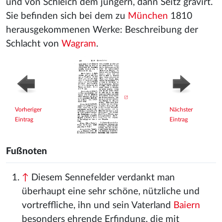
und von Schleich dem jüngern, dann Seitz gravirt.
Sie befinden sich bei dem zu
München
1810
herausgekommenen Werke: Beschreibung der
Schlacht von
Wagram
.
Vorheriger
Nächster
Eintrag
Eintrag
Fußnoten
↑
Diesem Sennefelder verdankt man
überhaupt eine sehr schöne, nützliche und
vortreffliche, ihn und sein Vaterland
Baiern
besonders ehrende Erfindung, die mit