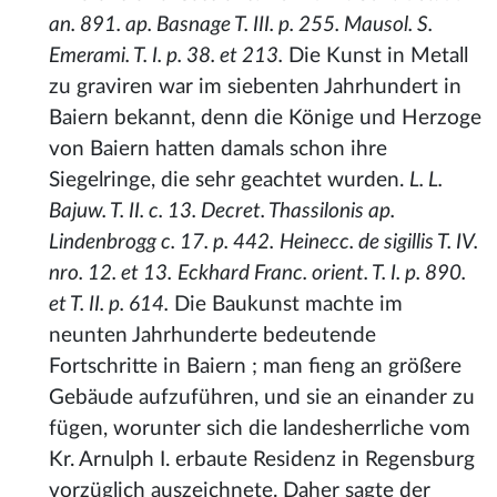
an. 891. ap. Basnage T. III. p. 255. Mausol. S.
Emerami. T. I. p. 38. et 213.
Die Kunst in Metall
zu graviren war im siebenten Jahrhundert in
Baiern bekannt, denn die Könige und Herzoge
von Baiern hatten damals schon ihre
Siegelringe, die sehr geachtet wurden.
L. L.
Bajuw. T. II. c. 13. Decret. Thassilonis ap.
Lindenbrogg c. 17. p. 442.
Heinecc. de sigillis T. IV.
nro. 12. et 13.
Eckhard Franc. orient. T. I. p. 890.
et T. II. p. 614.
Die Baukunst machte im
neunten Jahrhunderte bedeutende
Fortschritte in Baiern ; man fieng an größere
Gebäude aufzuführen, und sie an einander zu
fügen, worunter sich die landesherrliche vom
Kr. Arnulph I. erbaute Residenz in Regensburg
vorzüglich auszeichnete. Daher sagte der