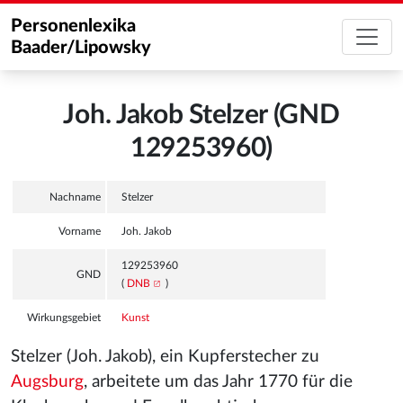
Personenlexika
Baader/Lipowsky
Joh. Jakob Stelzer (GND
129253960)
Nachname
Stelzer
Vorname
Joh. Jakob
129253960
GND
(
DNB
)
Wirkungsgebiet
Kunst
Stelzer (Joh. Jakob), ein Kupferstecher zu
Augsburg
, arbeitete um das Jahr 1770 für die