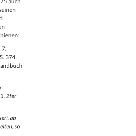
775 auch
 seinen
d
en
chienen:
 7.
 S. 374.
e Handbuch
n
43. 2ter
eri, ab
eiten, so