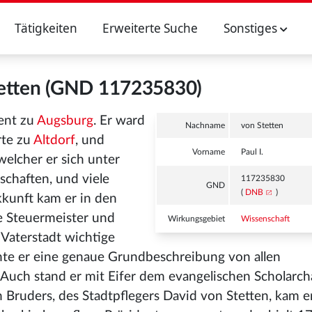
Tätigkeiten
Erweiterte Suche
Sonstiges
Stetten (GND 117235830)
dent zu
Augsburg
. Er ward
Nachname
von Stetten
rte zu
Altdorf
, und
Vorname
Paul I.
 welcher er sich unter
chaften, und viele
117235830
GND
(
DNB
)
kkunft kam er in den
e Steuermeister und
Wirkungsgebiet
Wissenschaft
 Vaterstadt wichtige
hte er eine genaue Grundbeschreibung von allen
uch stand er mit Eifer dem evangelischen Scholarcha
n Bruders, des Stadtpflegers David von Stetten, kam e