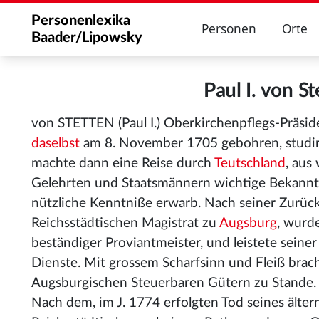
Personenlexika
Personen
Orte
Baader/Lipowsky
Paul I. von 
von STETTEN (Paul I.) Oberkirchenpflegs-Präsi
daselbst
am 8. November 1705 gebohren, studi
machte dann eine Reise durch
Teutschland
, aus
Gelehrten und Staatsmännern wichtige Bekannts
nützliche Kenntniße erwarb. Nach seiner Zurüc
Reichsstädtischen Magistrat zu
Augsburg
, wurd
beständiger Proviantmeister, und leistete seiner
Dienste. Mit grossem Scharfsinn und Fleiß brac
Augsburgischen Steuerbaren Gütern zu Stande. A
Nach dem, im J. 1774 erfolgten Tod seines älter