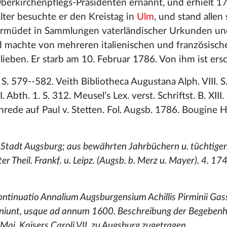
erkirchenpflegs-Präsidenten ernannt, und erhielt 1
ter besuchte er den Kreistag in
Ulm
, und stand allen
nermüdet in Sammlungen vaterländischer Urkunden un
nd machte von mehreren italienischen und französisch
eben. Er starb am 10. Februar 1786. Von ihm ist ers
 S. 579--582. Veith Bibliotheca Augustana Alph. VIII. S.
Abth. 1. S. 312. Meusel’s Lex. verst. Schriftst. B. XIII.
chenrede auf Paul v. Stetten. Fol. Augsb. 1786. Bougin
n Stadt Augsburg; aus bewährten Jahrbüchern u. tüchtige
r Theil. Frankf. u. Leipz. (Augsb. b. Merz u. Mayer). 4. 17
ntinuatio Annalium Augsburgensium Achillis Pirminii Gass
iniunt, usque ad annum 1600. Beschreibung der Begebenh
j. Kaisers Caroli VII. zu Augsburg zugetragen.