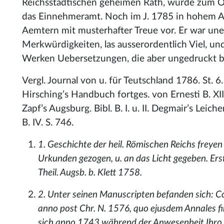
Reichsstädtischen geheimen Rath, wurde zum Ob
das Einnehmeramt. Noch im J. 1785 in hohem Al
Aemtern mit musterhafter Treue vor. Er war u
Merkwürdigkeiten, las ausserordentlich Viel, u
Werken Uebersetzungen, die aber ungedruckt bli
Vergl. Journal von u. für Teutschland 1786. St. 6.
Hirsching’s Handbuch fortges. von Ernesti B. XIII. 
Zapf’s Augsburg. Bibl. B. I. u. II. Degmair’s Lei
B. IV. S. 746.
1. Geschichte der heil. Römischen Reichs freye
Urkunden gezogen, u. an das Licht gegeben. Erste
Theil. Augsb. b. Klett 1758.
2. Unter seinen Manuscripten befanden sich: Co
anno post Chr. N. 1576, quo ejusdem Annales f
sich anno 1743 während der Anwesenheit Ihro Ma