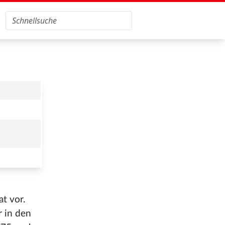
t vor.
r in den