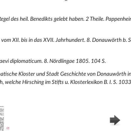
 Regel des heil. Benedikts gelebt haben. 2 Theile. Pappenhe
vom XII. bis in das XVII. Jahrhundert. 8. Donauwörth b. S
i aevi diplomaticum. 8. Nördlingae 1805. 104 S.
omatische Kloster und Stadt Geschichte von Donauwörth i
elche Hirsching im Stifts u. Klosterlexikon B. I. S. 1033