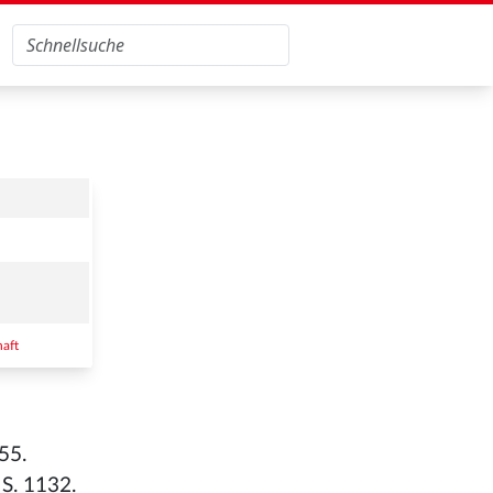
aft
655.
 S. 1132.