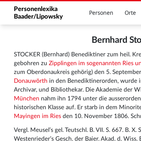
Personenlexika
Personen
Orte
Baader/Lipowsky
Bernhard St
STOCKER (Bernhard) Benediktiner zum heil. Kr
gebohren zu
Zipplingen im sogenannten Ries un
zum Oberdonaukreis gehörig) den 5. September 
Donauwörth
in den Benediktinerorden, wurde i
Archivar, und Bibliothekar. Die Akademie der W
München
nahm ihn 1794 unter die ausserordent
historischen Klasse auf. Er starb in dem Minori
Mayingen im Ries
den 10. November 1806. Schr
Vergl. Meusel’s gel. Teutschl. B. VII. S. 667. B. X
Westenrieder’s Gesch. der Baier. Akad. d. Wiss. B.