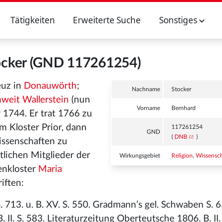
Tätigkeiten
Erweiterte Suche
Sonstiges
ocker (GND 117261254)
euz in
Donauwörth
;
Nachname
Stocker
weit Wallerstein
(nun
Vorname
Bernhard
1744. Er trat 1766 zu
m Kloster Prior, dann
117261254
GND
(
DNB
)
issenschaften zu
lichen Mitglieder der
Wirkungsgebiet
Religion
,
Wissensch
tenkloster
Maria
iften:
. S. 713. u. B. XV. S. 550. Gradmann’s gel. Schwaben S. 
 II. S. 583. Literaturzeitung Oberteutsche 1806. B. II.