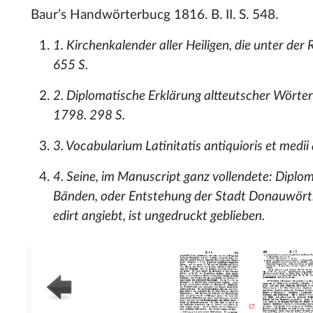
Baur’s Handwörterbucg 1816. B. II. S. 548.
1. Kirchenkalender aller Heiligen, die unter der
655 S.
2. Diplomatische Erklärung altteutscher Wörter 
1798. 298 S.
3. Vocabularium Latinitatis antiquioris et medi
4. Seine, im Manuscript ganz vollendete: Dipl
Bänden, oder Entstehung der Stadt Donauwörth, w
edirt angiebt, ist ungedruckt geblieben.