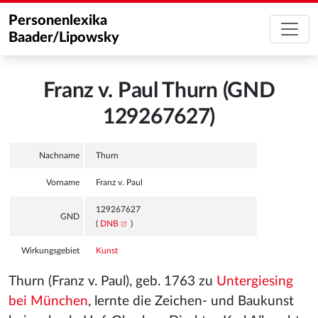
Personenlexika
Baader/Lipowsky
Franz v. Paul Thurn (GND
129267627)
Nachname
Thurn
Vorname
Franz v. Paul
129267627
GND
(
DNB
)
Wirkungsgebiet
Kunst
Thurn (Franz v. Paul), geb. 1763 zu
Untergiesing
bei München
, lernte die Zeichen- und Baukunst