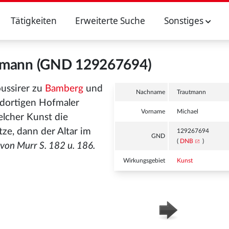
Tätigkeiten
Erweiterte Suche
Sonstiges
utmann (GND 129267694)
ussirer zu
Bamberg
und
Nachname
Trautmann
dortigen Hofmaler
Vorname
Michael
elcher Kunst die
e, dann der Altar im
129267694
GND
(
DNB
)
von Murr S. 182 u. 186.
Wirkungsgebiet
Kunst