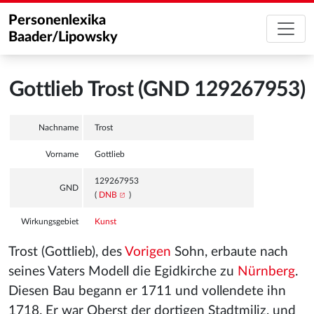
Personenlexika
Baader/Lipowsky
Gottlieb Trost (GND 129267953)
Nachname
Trost
Vorname
Gottlieb
129267953
GND
(
DNB
)
Wirkungsgebiet
Kunst
Trost (Gottlieb), des
Vorigen
Sohn, erbaute nach
seines Vaters Modell die Egidkirche zu
Nürnberg
.
Diesen Bau begann er 1711 und vollendete ihn
1718. Er war Oberst der dortigen Stadtmiliz, und