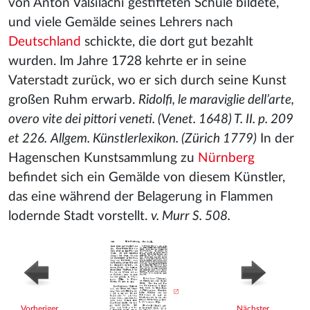
von Anton Vaßilachi
gestifteten Schule bildete,
und viele Gemälde seines Lehrers nach
Deutschland
schickte, die dort gut bezahlt
wurden. Im Jahre 1728 kehrte er in seine
Vaterstadt zurück, wo er sich durch seine Kunst
großen Ruhm erwarb.
Ridolfi, le maraviglie dell’arte,
overo vite dei pittori veneti. (Venet. 1648) T. II. p. 209
et 226.
Allgem. Künstlerlexikon. (Zürich 1779)
In der
Hagenschen Kunstsammlung zu
Nürnberg
befindet sich ein Gemälde von diesem Künstler,
das eine während der Belagerung in Flammen
lodernde Stadt vorstellt.
v. Murr S. 508.
Vorheriger
Nächster