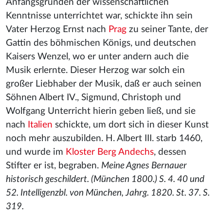
Anfangsgründen der wissenschaftlichen
Kenntnisse unterrichtet war, schickte ihn sein
Vater Herzog Ernst nach
Prag
zu seiner Tante, der
Gattin des böhmischen Königs, und deutschen
Kaisers Wenzel, wo er unter andern auch die
Musik erlernte. Dieser Herzog war solch ein
großer Liebhaber der Musik, daß er auch seinen
Söhnen Albert IV., Sigmund, Christoph und
Wolfgang Unterricht hierin geben ließ, und sie
nach
Italien
schickte, um dort sich in dieser Kunst
noch mehr auszubilden. H. Albert III. starb 1460,
und wurde im
Kloster Berg Andechs
, dessen
Stifter er ist, begraben.
Meine Agnes Bernauer
historisch geschildert. (München 1800.) S. 4. 40 und
52. Intelligenzbl. von München, Jahrg. 1820. St. 37. S.
319.