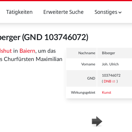
Tätigkeiten
Erweiterte Suche
Sonstiges
iberger (GND 103746072)
dshut
in
Baiern
, um das
Nachname
Biberger
es Churfürsten Maximilian
Vorname
Joh. Ulrich
103746072
GND
(
DNB
)
Wirkungsgebiet
Kunst