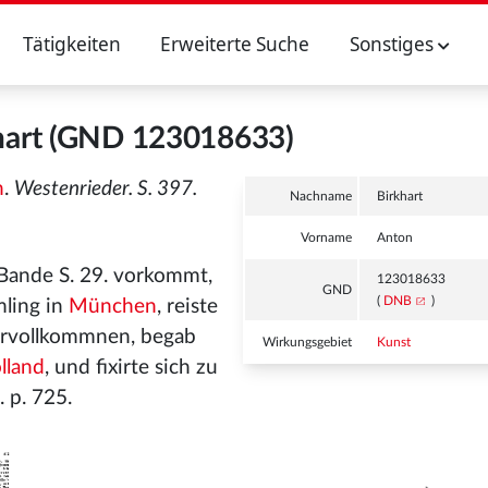
Tätigkeiten
Erweiterte Suche
Sonstiges
hart (GND 123018633)
n
.
Westenrieder. S. 397.
Nachname
Birkhart
Vorname
Anton
n Bande S. 29. vorkommt,
123018633
GND
(
DNB
)
mling in
München
, reiste
vervollkommnen, begab
Wirkungsgebiet
Kunst
lland
, und fixirte sich zu
. p. 725.