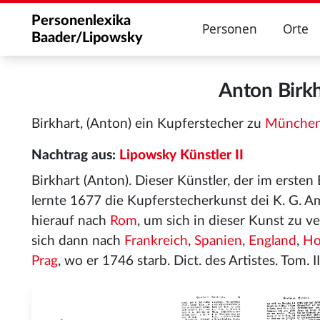
Personenlexika
Personen
Orte
Baader/Lipowsky
Anton Birk
Birkhart, (Anton) ein Kupferstecher zu
Münche
Nachtrag aus:
Lipowsky Künstler II
Birkhart (Anton). Dieser Künstler, der im erste
lernte 1677 die Kupferstecherkunst dei K. G. A
hierauf nach
Rom
, um sich in dieser Kunst zu 
sich dann nach
Frankreich
,
Spanien
,
England
,
Ho
Prag
, wo er 1746 starb. Dict. des Artistes. Tom. II