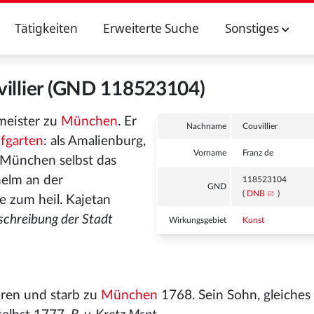
Tätigkeiten
Erweiterte Suche
Sonstiges
villier (GND 118523104)
umeister zu
München
. Er
Nachname
Couvillier
fgarten
: als Amalienburg,
Vorname
Franz de
 München selbst das
helm an der
118523104
GND
(
DNB
)
e zum heil. Kajetan
schreibung der Stadt
Wirkungsgebiet
Kunst
ren und starb zu
München
1768. Sein Sohn, gleiche