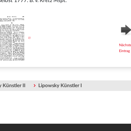
elbst 1777.
B. v. Kretz Mspt.
Nächst
Eintrag
 Künstler II
Lipowsky Künstler I