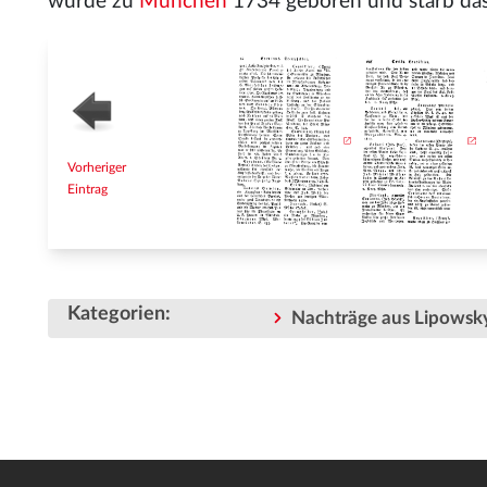
wurde zu
München
1734 geboren und starb das
Vorheriger
Eintrag
Kategorien
:
Nachträge aus Lipowsky