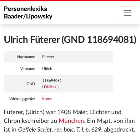
Personenlexika
Baader/Lipowsky
Ulrich Füterer (GND 118694081)
Nachname
Füterer
Vorname
Ulrich
118694081
GND
(
DNB
)
Wirkungsgebiet
Kunst
Füterer, (Ulrich) war 1408 Maler, Dichter und
Chronikschreiber zu
München
. Ein Mspt. von ihm
ist in
Oeffele Script. rer. boic. T. I. p. 629.
abgedruckt.