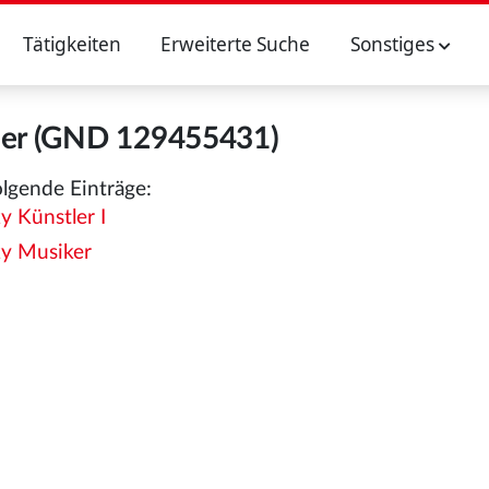
Tätigkeiten
Erweiterte Suche
Sonstiges
her (GND 129455431)
olgende Einträge:
 Künstler I
ky Musiker