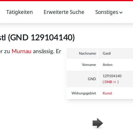
Tätigkeiten
Erweiterte Suche
Sonstiges
stl (GND 129104140)
er zu
Murnau
ansässig. Er
Nachname
Gastl
Vorname
Anton
129104140
GND
(
DNB
)
Wirkungsgebiet
Kunst