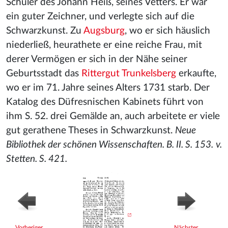
Schüler des Johann Heiß, seines Vetters. Er war
ein guter Zeichner, und verlegte sich auf die
Schwarzkunst. Zu
Augsburg
, wo er sich häuslich
niederließ, heurathete er eine reiche Frau, mit
derer Vermögen er sich in der Nähe seiner
Geburtsstadt das
Rittergut Trunkelsberg
erkaufte,
wo er im 71. Jahre seines Alters 1731 starb. Der
Katalog des Düfresnischen Kabinets führt von
ihm S. 52. drei Gemälde an, auch arbeitete er viele
gut gerathene Theses in Schwarzkunst.
Neue
Bibliothek der schönen Wissenschaften. B. II. S. 153.
v.
Stetten. S. 421.
Vorheriger
Nächster