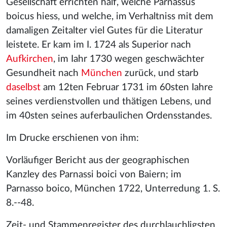
Gesellschaft errichten half, welche Parnassus
boicus hiess, und welche, im Verhaltniss mit dem
damaligen Zeitalter viel Gutes für die Literatur
leistete. Er kam im I. 1724 als Superior nach
Aufkirchen
, im Iahr 1730 wegen geschwächter
Gesundheit nach
München
zurück, und starb
daselbst
am 12ten Februar 1731 im 60sten Iahre
seines verdienstvollen und thätigen Lebens, und
im 40sten seines auferbaulichen Ordensstandes.
Im Drucke erschienen von ihm:
Vorläufiger Bericht aus der geographischen
Kanzley des Parnassi boici von Baiern; im
Parnasso boico, München 1722, Unterredung 1. S.
8.--48.
Zeit- und Stammenregister des durchlauchligsten