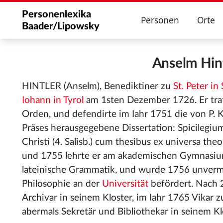
Personenlexika
Personen
Orte
Baader/Lipowsky
Anselm Hin
HINTLER (Anselm), Benediktiner zu
St. Peter in
Iohann in Tyrol
am 1sten Dezember 1726. Er trat
Orden, und defendirte im Iahr 1751 die von P. 
Präses herausgegebene Dissertation: Spicilegiu
Christi (4. Salisb.) cum thesibus ex universa the
und 1755 lehrte er am akademischen Gymnasi
lateinische Grammatik, und wurde 1756 unverm
Philosophie an der
Universität
befördert. Nach 2
Archivar in seinem Kloster, im Iahr 1765 Vikar 
abermals Sekretär und Bibliothekar in seinem Kl