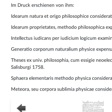
Im Druck erschienen von ihm:
Idearum natura et origo philosophice considerata
Idearum proprietates, methodo philosophica expe
Intellectus iudicans per iudicium logicum examina
Generatio corporum naturalium physice expensa,
Theses ex univ. philosophia, cum essigie neoelec
Salisburgi 1758.
Sphaera elementaris methodo physica considerata
Meteora, seu corpora sublimia physicae considera