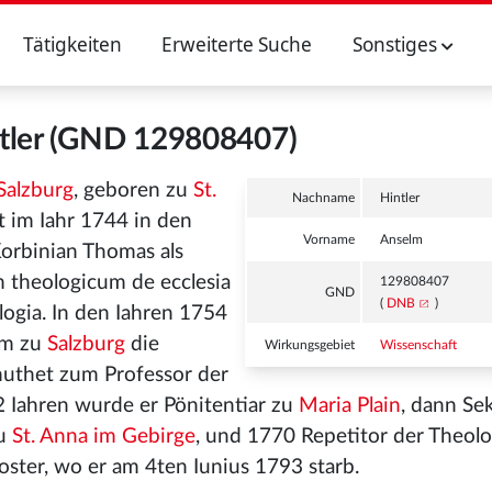
Tätigkeiten
Erweiterte Suche
Sonstiges
tler (GND 129808407)
 Salzburg
, geboren zu
St.
Nachname
Hintler
 im Iahr 1744 in den
Vorname
Anselm
Korbinian Thomas als
m theologicum de ecclesia
129808407
GND
(
DNB
)
ologia. In den Iahren 1754
um zu
Salzburg
die
Wirkungsgebiet
Wissenschaft
uthet zum Professor der
 Iahren wurde er Pönitentiar zu
Maria Plain
, dann Se
zu
St. Anna im Gebirge
, und 1770 Repetitor der Theolo
oster, wo er am 4ten Iunius 1793 starb.