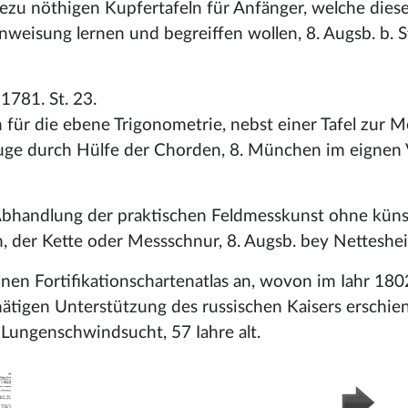
zu nöthigen Kupfertafeln für Anfänger, welche dies
nweisung lernen und begreiffen wollen, 8. Augsb. b. 
 1781. St. 23.
für die ebene Trigonometrie, nebst einer Tafel zur 
ge durch Hülfe der Chorden, 8. München im eignen 
e Abhandlung der praktischen Feldmesskunst ohne küns
, der Kette oder Messschnur, 8. Augsb. bey Netteshe
en Fortifikationschartenatlas an, wovon im Iahr 180
tigen Unterstützung des russischen Kaisers erschien
Lungenschwindsucht, 57 Iahre alt.