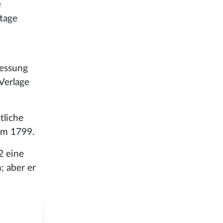
e
Stage
Messung
Verlage
tliche
im 1799.
2 eine
; aber er