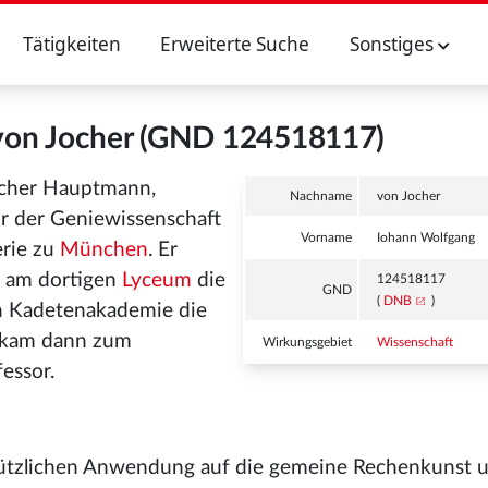
Tätigkeiten
Erweiterte Suche
Sonstiges
von Jocher (GND 124518117)
scher Hauptmann,
Nachname
von Jocher
or der Geniewissenschaft
Vorname
Iohann Wolfgang
erie zu
München
. Er
e am dortigen
Lyceum
die
124518117
GND
(
DNB
)
en Kadetenakademie die
r kam dann zum
Wirkungsgebiet
Wissenschaft
essor.
nützlichen Anwendung auf die gemeine Rechenkunst 