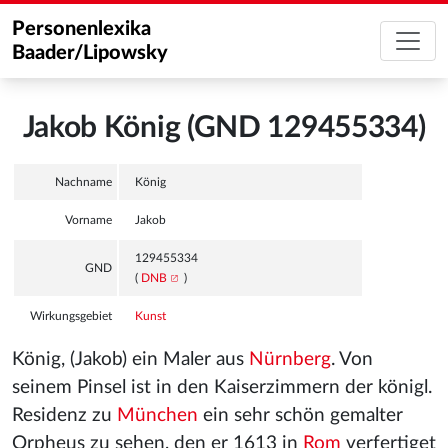
Personenlexika
Baader/Lipowsky
Jakob König (GND 129455334)
Nachname
König
Vorname
Jakob
129455334
GND
(
DNB
)
Wirkungsgebiet
Kunst
König, (Jakob) ein Maler aus
Nürnberg
. Von
seinem Pinsel ist in den Kaiserzimmern der königl.
Residenz zu
München
ein sehr schön gemalter
Orpheus zu sehen, den er 1613 in
Rom
verfertiget