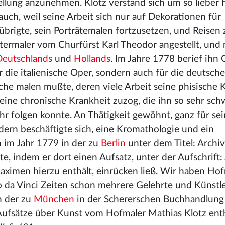
llung anzunehmen. Klotz verstand sich um so lieber hi
auch, weil seine Arbeit sich nur auf Dekorationen für
übrigte, sein Porträtemalen fortzusetzen, und Reisen 
ermaler vom Churfürst Karl Theodor angestellt, und
Deutschlands
und
Hollands
. Im Jahre 1778 berief ihn 
ür die italienische Oper, sondern auch für die deutsche
e malen mußte, deren viele Arbeit seine phisische K
 eine chronische Krankheit zuzog, die ihn so sehr sch
hr folgen konnte. An Thätigkeit gewöhnt, ganz für se
dern beschäftigte sich, eine Kromathologie und ein
 im Jahr 1779 in der zu
Berlin
unter dem Titel: Archiv
e, indem er dort einen Aufsatz, unter der Aufschrift:
aximen hierzu enthält, einrücken ließ. Wir haben Ho
o da Vinci Zeiten schon mehrere Gelehrte und Künstl
n der zu
München
in der Schererschen Buchhandlung
 Aufsätze über Kunst vom Hofmaler Mathias Klotz enth