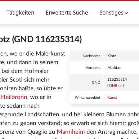
Tätigkeiten
Erweiterte Suche
Sonstiges
lotz (GND 116235314)
en, wo er die Malerkunst
Nachname
Klotz
te, und dann in seinem
Vorname
Mathias
t bei dem Hofmaler
ler Scoti sich mehr
116235314
GND
(
DNB
)
niren haßte, so übte er
h
Heilbronn
, wo er in
Wirkungsgebiet
Kunst
ste sodann nach
rgrunde Landschaften, und bei kleinern Blumen anbr
fen zu geben verstand; so erwarb er sich hiemit groß
Lorenz von Quaglio zu
Mannheim
den Antrag machte, 