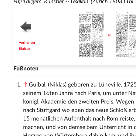
Füßli allgem. Künstler -- Lexikon. (Zürich 1808.) Thl. I
Vorheriger
Eintrag
Fußnoten
↑
Guibal, (Niklas) geboren zu Lüneville. 172
seinem 16ten Jahre nach Paris, um unter Nat
königl. Akademie den zweiten Preis. Wegen 
nach Stuttgard wo eben das neue Schloß er
15 monatlichen Aufenthalt nach Rom reiste
machen, und von demselbem Unterricht in der
Herzog von Würtemberg dahin kam, und ihn g