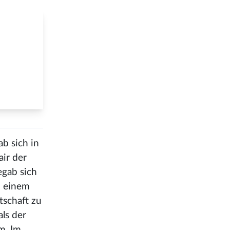
ab sich in
air der
egab sich
h einem
tschaft zu
ls der
m. Im