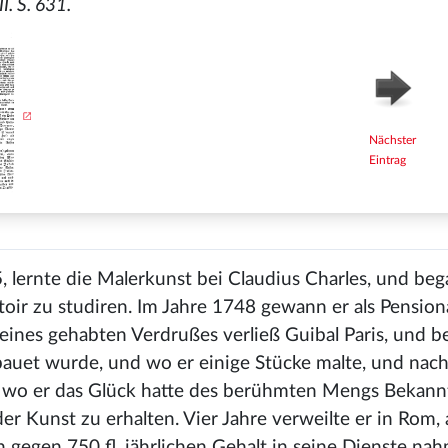
I. S. 631.
Nächster
Eintrag
5, lernte die Malerkunst bei Claudius Charles, und beg
oir zu studiren. Im Jahre 1748 gewann er als Pension
eines gehabten Verdrußes verließ Guibal Paris, und b
bauet wurde, und wo er einige Stücke malte, und nac
, wo er das Glück hatte des berühmten Mengs Bekann
 Kunst zu erhalten. Vier Jahre verweilte er in Rom, a
egen 750 fl. jährlichen Gehalt in seine Dienste nah