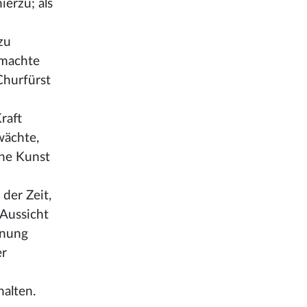
erzu; als
zu
 machte
Churfürst
raft
wächte,
ine Kunst
 der Zeit,
 Aussicht
fnung
er
alten.