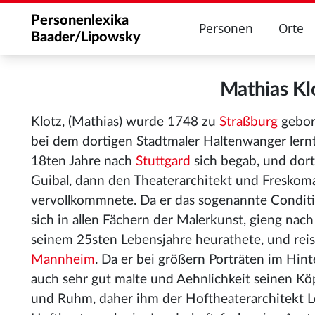
Personenlexika
Personen
Orte
Baader/Lipowsky
Mathias K
Klotz, (Mathias) wurde 1748 zu
Straßburg
gebor
bei dem dortigen Stadtmaler Haltenwanger lern
18ten Jahre nach
Stuttgard
sich begab, und dor
Guibal
, dann den Theaterarchitekt und Freskoma
vervollkommnete. Da er das sogenannte Conditio
sich in allen Fächern der Malerkunst, gieng nac
seinem 25sten Lebensjahre heurathete, und rei
Mannheim
. Da er bei größern Porträten
im Hinte
auch sehr gut malte und Aehnlichkeit seinen Köp
und Ruhm, daher ihm der Hoftheaterarchitekt 