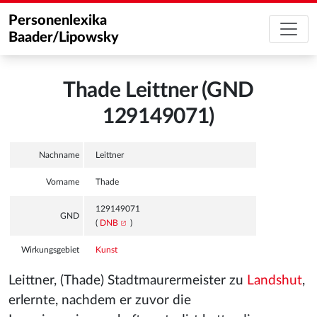
Personenlexika
Baader/Lipowsky
Thade Leittner (GND
129149071)
Nachname
Leittner
Vorname
Thade
129149071
GND
(
DNB
)
Wirkungsgebiet
Kunst
Leittner, (Thade) Stadtmaurermeister zu
Landshut
,
erlernte, nachdem er zuvor die