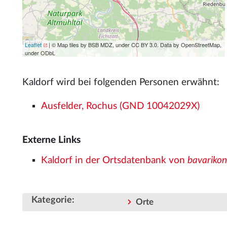
Leaflet
| © Map tiles by BSB MDZ, under CC BY 3.0. Data by OpenStreetMap,
under ODbL
Kaldorf wird bei folgenden Personen erwähnt:
Ausfelder, Rochus (GND 10042029X)
Externe Links
Kaldorf in der Ortsdatenbank von
bavariko
Kategorie
:
Orte