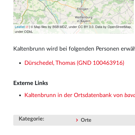
Leaflet
| © Map tiles by BSB MDZ, under CC BY 3.0. Data by OpenStreetMap,
under ODbL
Kaltenbrunn wird bei folgenden Personen erwä
Dürschedel, Thomas (GND 100463916)
Externe Links
Kaltenbrunn in der Ortsdatenbank von
bav
Kategorie
:
Orte