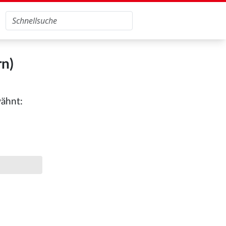
rn)
wähnt: