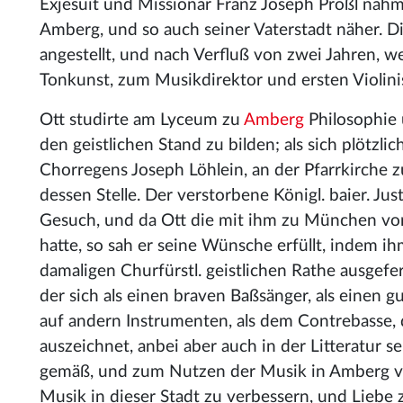
Exjesuit und Missionär Franz Joseph Prößl nahm
Amberg, und so auch seiner Vaterstadt näher. Di
angestellt, und nach Verfluß von zwei Jahren, w
Tonkunst, zum Musikdirektor und ersten Violini
Ott studirte am Lyceum zu
Amberg
Philosophie 
den geistlichen Stand zu bilden; als sich plötzli
Chorregens Joseph Löhlein,
an der Pfarrkirche z
dessen Stelle. Der verstorbene Königl. baier. J
Gesuch, und da Ott die mit ihm zu München vo
hatte, so sah er seine Wünsche erfüllt, indem
damaligen Churfürstl. geistlichen Rathe ausgef
der sich als einen braven Baßsänger, als einen g
auf andern Instrumenten, als dem Contrebasse, 
auszeichnet, anbei aber auch in der Litteratur 
gemäß, und zum Nutzen der Musik in Amberg ver
Musik in dieser Stadt zu verbessern, und Liebe