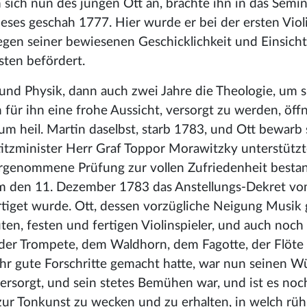
 sich nun des jungen Ott an, brachte ihn in das Semi
eses geschah 1777. Hier wurde er bei der ersten Viol
egen seiner bewiesenen Geschicklichkeit und Einsicht
sten befördert.
und Physik, dann auch zwei Jahre die Theologie, um s
ch für ihn eine frohe Aussicht, versorgt zu werden, öff
um heil. Martin daselbst, starb 1783, und Ott bewarb
ustitzminister Herr Graf Toppor Morawitzky unterstütz
rgenommene Prüfung zur vollen Zufriedenheit besta
 ihm den 11. Dezember 1783 das Anstellungs-Dekret v
ertiget wurde. Ott, dessen vorzügliche Neigung Musik
uten, festen und fertigen Violinspieler, und auch noc
der Trompete, dem Waldhorn, dem Fagotte, der Flöte 
sehr gute Forschritte gemacht hatte, war nun seinen 
sorgt, und sein stetes Bemühen war, und ist es noch
 zur Tonkunst zu wecken und zu erhalten, in welch rü