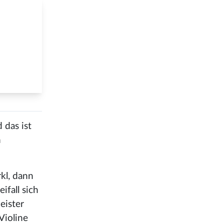
 das ist
n
kl, dann
fall sich
eister
Violine