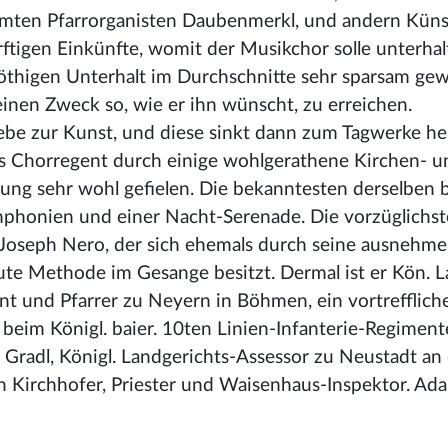
mten Pfarrorganisten Daubenmerkl, und andern Küns
rftigen Einkünfte, womit der Musikchor solle unterha
thigen Unterhalt im Durchschnitte sehr sparsam gew
inen Zweck so, wie er ihn wünscht, zu erreichen.
ebe zur Kunst, und diese sinkt dann zum Tagwerke he
als Chorregent durch einige wohlgerathene Kirchen- 
ung sehr wohl gefielen. Die bekanntesten derselben 
mphonien und einer Nacht-Serenade. Die vorzüglichst
d: Joseph Nero, der sich ehemals durch seine ausnehm
te Methode im Gesange besitzt. Dermal ist er Kön. L
ant und Pfarrer zu Neyern in Böhmen, ein vortrefflich
eim Königl. baier. 10ten Linien-Infanterie-Regimente
Gradl, Königl. Landgerichts-Assessor zu Neustadt an
ph Kirchhofer, Priester und Waisenhaus-Inspektor. Ada