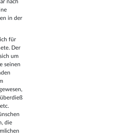
nar nach
ine
en in der
ich für
nete. Der
 sich um
te seinen
nden
om
 gewesen,
h überdieß
etc.
Wünschen
, die
hmlichen