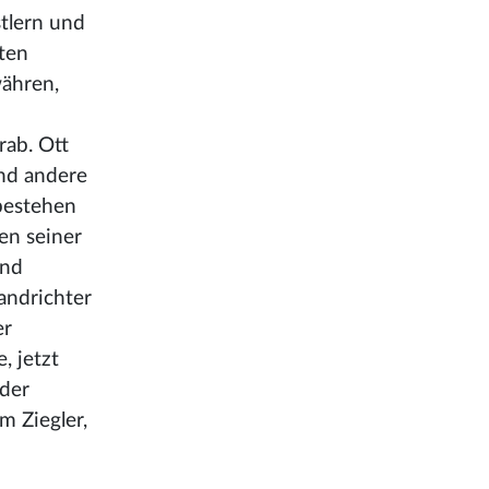
tlern
und
lten
ähren,
rab. Ott
und andere
bestehen
en seiner
end
andrichter
er
, jetzt
 der
m Ziegler,