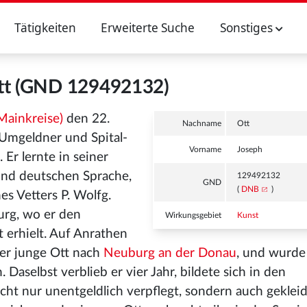
Tätigkeiten
Erweiterte Suche
Sonstiges
tt (GND 129492132)
 Mainkreise)
den 22.
Nachname
Ott
 Umgeldner und Spital-
Vorname
Joseph
Er lernte in seiner
und deutschen Sprache,
129492132
GND
(
DNB
)
s Vetters P. Wolfg.
urg, wo er den
Wirkungsgebiet
Kunst
t erhielt. Auf Anrathen
der junge Ott nach
Neuburg an der Donau
, und wurde
aselbst verblieb er vier Jahr, bildete sich in den
ht nur unentgeldlich verpflegt, sondern auch gekleid