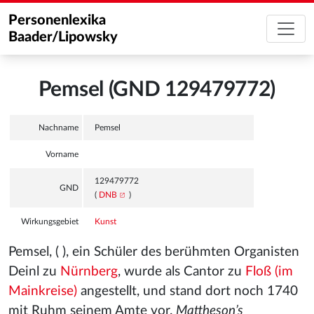
Personenlexika
Baader/Lipowsky
Pemsel (GND 129479772)
Nachname
Pemsel
Vorname
129479772
GND
(
DNB
)
Wirkungsgebiet
Kunst
Pemsel, ( ), ein Schüler des berühmten Organisten
Deinl zu
Nürnberg
, wurde als Cantor zu
Floß (im
Mainkreise)
angestellt, und stand dort noch 1740
mit Ruhm seinem Amte vor.
Mattheson’s