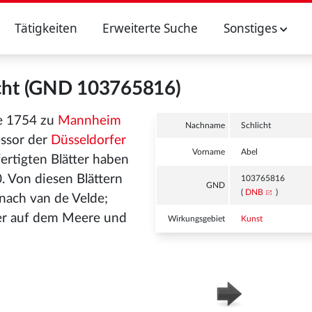
Tätigkeiten
Erweiterte Suche
Sonstiges
icht (GND 103765816)
de 1754 zu
Mannheim
Nachname
Schlicht
ssor der
Düsseldorfer
Vorname
Abel
ertigten Blätter haben
. Von diesen Blättern
103765816
GND
(
DNB
)
nach van de Velde;
ter auf dem Meere und
Wirkungsgebiet
Kunst