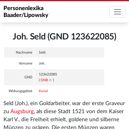
Personenlexika
Baader/Lipowsky
Joh. Seld (GND 123622085)
Nachname
Seld
Vorname
Joh.
123622085
GND
(
DNB
)
Wirkungsgebiet
Kunst
Seld (Joh.), ein Goldarbeiter, war der erste Graveur
zu
Augsburg
, als diese Stadt 1521 von dem Kaiser
Karl V.. die Freiheit erhielt, goldene und silberne
Münzen zu prägen. Die ersten Münzen waren