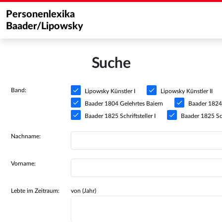
Personenlexika
Baader/Lipowsky
Suche
Band:
Lipowsky Künstler I
Lipowsky Künstler II
Baader 1804 Gelehrtes Baiern
Baader 1824 S
Baader 1825 Schriftsteller I
Baader 1825 Schr
Nachname:
Vorname:
Lebte im Zeitraum:
von (Jahr)