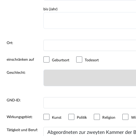
bis (Jahr)
Ort:
einschränken auf
Geburtsort
Todesort
Geschlecht:
GND-ID:
Wirkungsgebiet:
Kunst
Politik
Religion
Wir
Tätigkeit und Beruf: