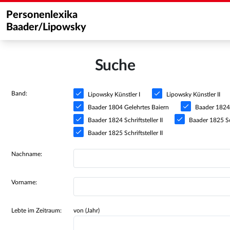
Personenlexika
Baader/Lipowsky
Suche
Band:
Lipowsky Künstler I
Lipowsky Künstler II
Baader 1804 Gelehrtes Baiern
Baader 1824 S
Baader 1824 Schriftsteller II
Baader 1825 Sch
Baader 1825 Schriftsteller II
Nachname:
Vorname:
Lebte im Zeitraum:
von (Jahr)