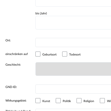
bis (Jahr)
Ort:
einschränken auf
Geburtsort
Todesort
Geschlecht:
GND-ID:
Wirkungsgebiet:
Kunst
Politik
Religion
Wir