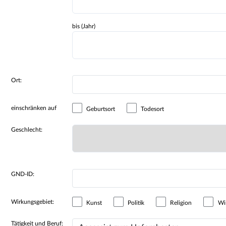
bis (Jahr)
Ort:
einschränken auf
Geburtsort
Todesort
Geschlecht:
GND-ID:
Wirkungsgebiet:
Kunst
Politik
Religion
Wir
Tätigkeit und Beruf: