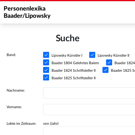
Personenlexika
Baader/Lipowsky
Suche
Band:
Lipowsky Künstler I
Lipowsky Künstler II
Baader 1804 Gelehrtes Baiern
Baader 1824 S
Baader 1824 Schriftsteller II
Baader 1825 Sch
Baader 1825 Schriftsteller II
Nachname:
Vorname:
Lebte im Zeitraum:
von (Jahr)