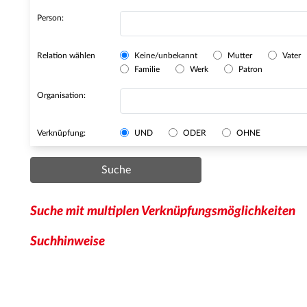
Person:
Relation wählen
Keine/unbekannt
Mutter
Vater
Familie
Werk
Patron
Organisation:
Verknüpfung:
UND
ODER
OHNE
Suche
Suche mit multiplen Verknüpfungsmöglichkeiten
Suchhinweise