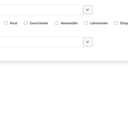
Optionen umschalten
Kind
Geschwister
Verwandter
Lehrmeister
Ehep
Optionen umschalten