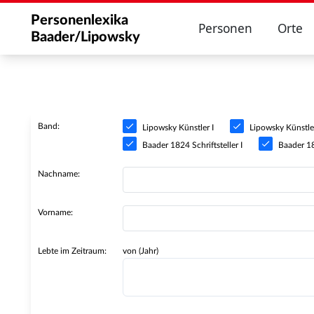
Personenlexika
Personen
Orte
Baader/Lipowsky
Band:
Lipowsky Künstler I
Lipowsky Künstler
Baader 1824 Schriftsteller I
Baader 182
Nachname:
Vorname:
Lebte im Zeitraum:
von (Jahr)