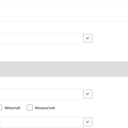
Optionen umschalten
Optionen umschalten
Wirtschaft
Wissenschaft
Optionen umschalten