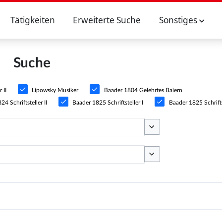
Tätigkeiten
Erweiterte Suche
Sonstiges
Suche
 II
Lipowsky Musiker
Baader 1804 Gelehrtes Baiern
4 Schriftsteller II
Baader 1825 Schriftsteller I
Baader 1825 Schriftst
Optionen umschalten
Optionen umschalten