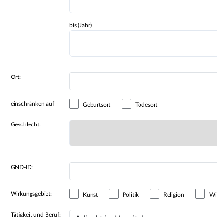
bis (Jahr)
Ort:
einschränken auf
Geburtsort
Todesort
Geschlecht:
GND-ID:
Wirkungsgebiet:
Kunst
Politik
Religion
Wir
Tätigkeit und Beruf: