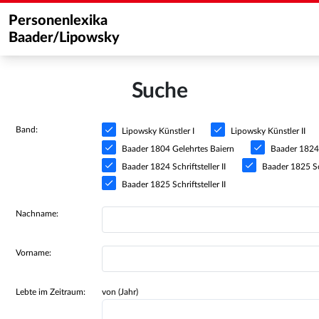
Personenlexika
Baader/Lipowsky
Suche
Band:
Lipowsky Künstler I
Lipowsky Künstler II
Baader 1804 Gelehrtes Baiern
Baader 1824 S
Baader 1824 Schriftsteller II
Baader 1825 Sch
Baader 1825 Schriftsteller II
Nachname:
Vorname:
Lebte im Zeitraum:
von (Jahr)