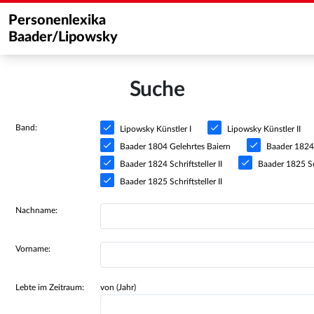
Personenlexika
Baader/Lipowsky
Suche
Band:
Lipowsky Künstler I
Lipowsky Künstler II
Baader 1804 Gelehrtes Baiern
Baader 1824 S
Baader 1824 Schriftsteller II
Baader 1825 Sch
Baader 1825 Schriftsteller II
Nachname:
Vorname:
Lebte im Zeitraum:
von (Jahr)