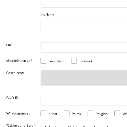
bis (Jahr)
Ort:
einschränken auf
Geburtsort
Todesort
Geschlecht:
GND-ID:
Wirkungsgebiet:
Kunst
Politik
Religion
Wir
Tätigkeit und Beruf: