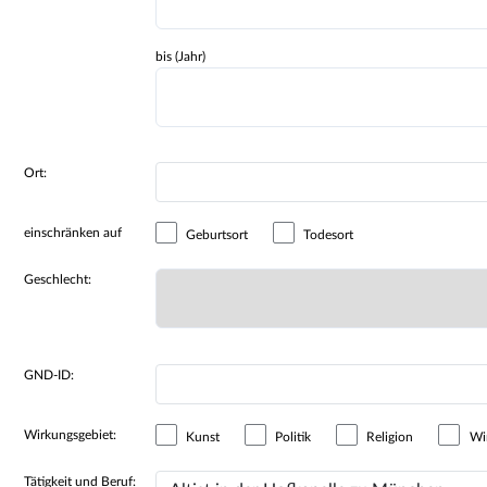
bis (Jahr)
Ort:
einschränken auf
Geburtsort
Todesort
Geschlecht:
GND-ID:
Wirkungsgebiet:
Kunst
Politik
Religion
Wir
Tätigkeit und Beruf: