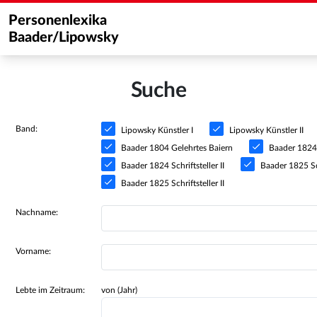
Personenlexika
Baader/Lipowsky
Suche
Band:
Lipowsky Künstler I
Lipowsky Künstler II
Baader 1804 Gelehrtes Baiern
Baader 1824 S
Baader 1824 Schriftsteller II
Baader 1825 Sch
Baader 1825 Schriftsteller II
Nachname:
Vorname:
Lebte im Zeitraum:
von (Jahr)