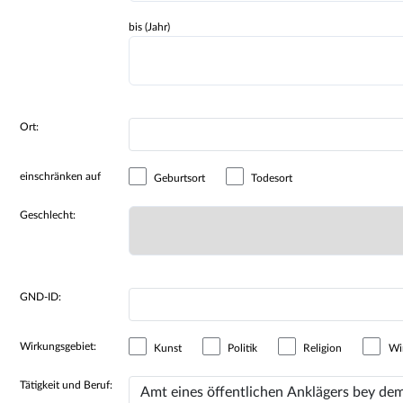
bis (Jahr)
Ort:
einschränken auf
Geburtsort
Todesort
Geschlecht:
GND-ID:
Wirkungsgebiet:
Kunst
Politik
Religion
Wir
Tätigkeit und Beruf: