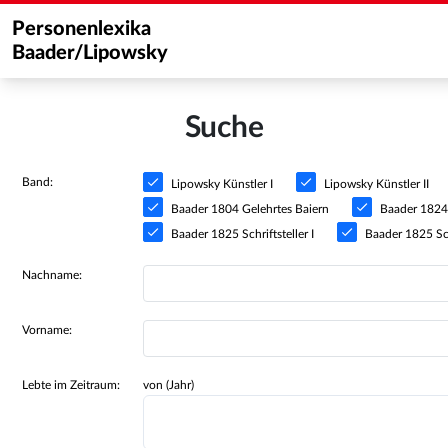
Personenlexika
Baader/Lipowsky
Suche
Band:
Lipowsky Künstler I
Lipowsky Künstler II
Baader 1804 Gelehrtes Baiern
Baader 1824 S
Baader 1825 Schriftsteller I
Baader 1825 Schr
Nachname:
Vorname:
Lebte im Zeitraum:
von (Jahr)